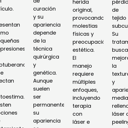
l
de
herida
pérdi
lículo.
curación
original,
de
e
y su
provocando
tejido
esentan
apariencia
molestias
subcu
omo
depende
físicas y
Su
equeñas
de la
preocupación
trata
presiones
técnica
estética.
busca
quirúrgica
El
mejor
otuberancias
y
manejo
la
ue
genética.
requiere
textur
ectan
Aunque
múltiples
y
suelen
enfoques,
apari
toestima.
ser
incluyendo
media
isten
permanentes,
terapia
rellen
ciones
su
con
láser 
e
apariencia
láser e
peelin