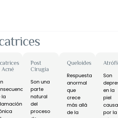
catrices
catrices
Post
Queloides
Atróf
 Acné
Cirugía
Respuesta
Son
on
Son una
anormal
depre
nsecuencia
parte
que
en la
 la
natural
crece
piel
flamación
del
más allá
caus
ónica
proceso
de la
por la