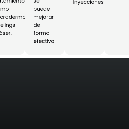
atamiento
se
inyecciones.
omo
puede
crodermoabrasión,
mejorar
elings
de
láser.
forma
efectiva.