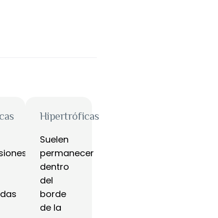
icas
Hipertróficas
Suelen
siones
permanecer
dentro
del
adas
borde
de la