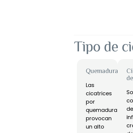
Tipo de ci
Quemaduras
Ci
de
Las
S
cicatrices
co
por
de
quemaduras
in
provocan
cr
un alto