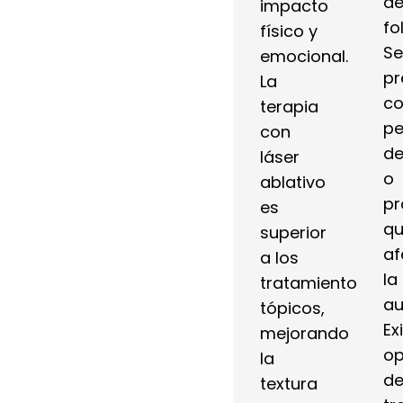
de
impacto
fo
físico y
S
emocional.
pr
La
c
terapia
p
con
de
láser
o
ablativo
pr
es
q
superior
af
a los
la
tratamientos
au
tópicos,
Ex
mejorando
op
la
d
textura