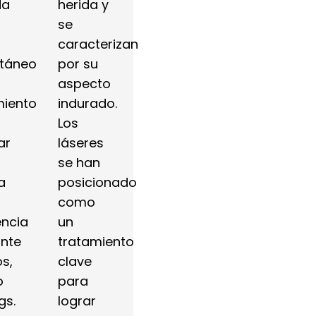
da
herida y
se
caracterizan
táneo.
por su
aspecto
miento
indurado.
Los
ar
láseres
se han
a
posicionado
como
encia
un
nte
tratamiento
os,
clave
o
para
gs.
lograr