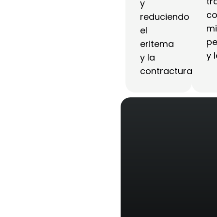
tr
y
c
reduciendo
mi
el
pe
eritema
y 
y la
contractura.