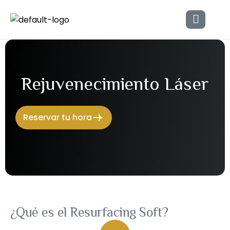
R
e
j
u
v
e
n
e
c
i
m
i
e
n
t
o
L
á
s
e
r
Reservar tu hora
¿Qué es el Resurfacing Soft?