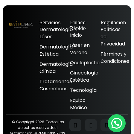
Servicios
Enlace
Regulación
Rápido
Dermatología
Políticas
Inicio
Láser
de
Privacidad
Láser en
Dermatología
Verano
Estética
Términos y
Condiciones
Oculoplastia
Dermatología
Clínica
Ginecología
Estética
Tratamientos
Cosméticos
Tecnología
Equipo
Médico
© Copyright 2026. Todos los
derechos reservados |
Autorización SEREMI 2313572021