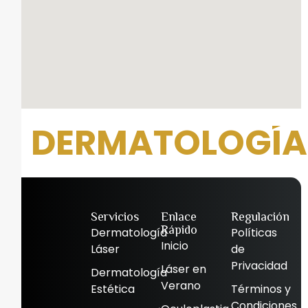
DERMATOLOGÍA 
Servicios
Enlace
Regulación
Rápido
Dermatología
Políticas
Inicio
Láser
de
Privacidad
Láser en
Dermatología
Verano
Estética
Términos y
Condiciones