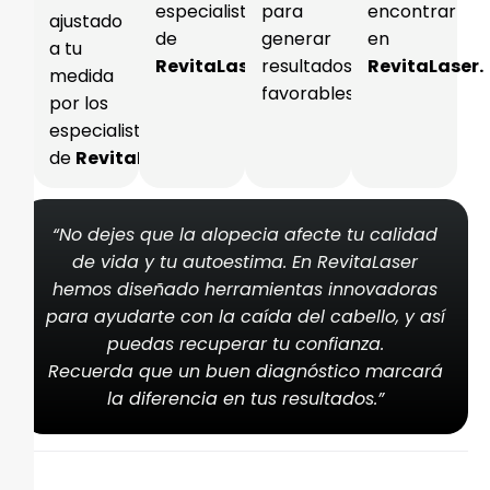
especialistas
para
encontrar
ajustado
de
generar
en
a tu
RevitaLaser.
resultados
RevitaLaser.
medida
favorables.
por los
especialistas
de
RevitaLaser.
“No dejes que la alopecia afecte tu calidad
de vida y tu autoestima. En RevitaLaser
hemos diseñado herramientas innovadoras
para ayudarte con la caída del cabello, y así
puedas recuperar tu confianza.
Recuerda que un buen diagnóstico marcará
la diferencia en tus resultados.”