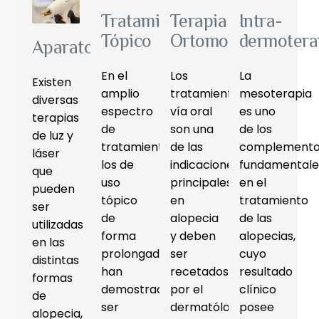
Tratamiento
Terapia
Intra-
Tópico
Ortomolecular
dermotera
Aparatología
En el
Los
La
Existen
amplio
tratamientos
mesoterapia
diversas
espectro
vía oral
es uno
terapias
de
son una
de los
de luz y
tratamientos,
de las
complemento
láser
los de
indicaciones
fundamentale
que
uso
principales
en el
pueden
tópico
en
tratamiento
ser
de
alopecia
de las
utilizadas
forma
y deben
alopecias,
en las
prolongada
ser
cuyo
distintas
han
recetados
resultado
formas
demostrado
por el
clínico
de
ser
dermatólogo
posee
alopecia,