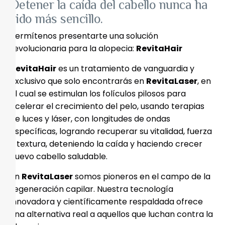
Detener la caída del cabello nunca ha
sido más sencillo.
Permítenos presentarte una solución 
revolucionaria para la alopecia: 
RevitaHair
RevitaHair
 es un tratamiento de vanguardia y 
exclusivo que solo encontrarás en 
RevitaLaser
, en 
el cual se estimulan los folículos pilosos para 
acelerar el crecimiento del pelo, usando terapias 
de luces y láser, con longitudes de ondas 
específicas, logrando recuperar su vitalidad, fuerza 
y textura, deteniendo la caída y haciendo crecer 
nuevo cabello saludable.
En 
RevitaLaser
 somos pioneros en el campo de la 
regeneración capilar. Nuestra tecnología 
innovadora y científicamente respaldada ofrece 
una alternativa real a aquellos que luchan contra la 