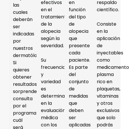
efectivos
en
respaldo
las
en el
función
científico.
cuales
tratamiento
del tipo
deberán
de la
de
Consiste
ser
alopecia
alopecia
en la
indicadas
según la
que
aplicación
por
severidad.
presente
de
nuestros
cada
inyectables
dermatólogos.
Su
paciente.
como
Si
frecuencia
Es parte
medicamento
quieres
y
del
plasma
obtener
variedad
conjunto
rico en
resultados
es
de
plaquetas,
sorprendentes,
determinada
medidas
vitaminas
consulta
en la
que
y otros
por el
evaluación
deben
exclusivos
programa
RevitaHair©
el
médica
ser
que solo
cuál
con los
aplicadas
podrás
será