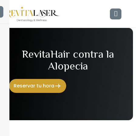
R
e
v
i
t
a
H
a
i
r
c
o
n
t
r
a
l
a
A
l
o
p
e
c
i
a
Reservar tu hora