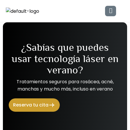
¿
S
a
b
í
a
s
q
u
e
p
u
e
d
e
s
u
s
a
r
t
e
c
n
o
l
o
g
í
a
l
á
s
e
r
e
n
v
e
r
a
n
o
?
Tratamientos seguros para rosácea, acné,
manchas y mucho más, incluso en verano
Reserva tu cita