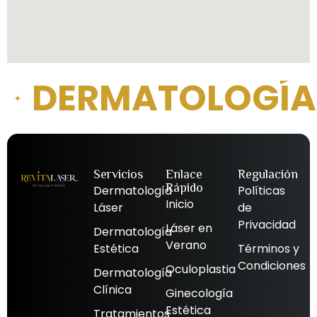
DERMATOLOGÍA 
Servicios
Enlace
Regulación
Rápido
Dermatología
Políticas
Inicio
Láser
de
Privacidad
Láser en
Dermatología
Verano
Estética
Términos y
Condiciones
Oculoplastia
Dermatología
Clínica
Ginecología
Estética
Tratamientos