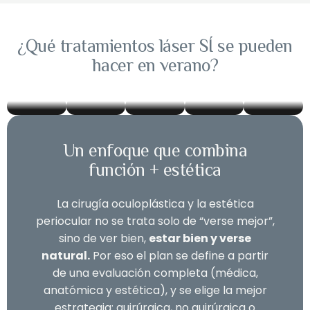
melanina
regulación
riesgo,
Chile,
ablación.
activa.
sebácea
como
no te
Solo
Ideal
sin
melasma
dejes
en
¿Qué tratamientos láser SÍ se pueden
para
exfoliar
si hay
engañar
piel
hacer en verano?
pieles
la
fotoprotección
con
sin
sensibles.
piel.
estricta.
imitaciones.
broncead
Un enfoque que combina
función + estética
La cirugía oculoplástica y la estética
periocular no se trata solo de “verse mejor”,
sino de ver bien,
estar bien y verse
natural.
Por eso el plan se define a partir
de una evaluación completa (médica,
anatómica y estética), y se elige la mejor
estrategia: quirúrgica, no quirúrgica o