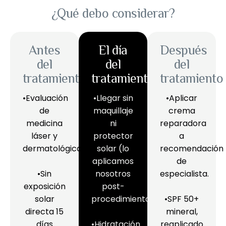
¿Qué debo considerar?
Antes
El día
Después
del
del
del
tratamiento
tratamiento
tratamiento
•Evaluación
•Llegar sin
•Aplicar
de
maquillaje
crema
medicina
ni
reparadora
láser y
protector
a
dermatológica
solar (lo
recomendación
aplicamos
de
•Sin
nosotros
especialista.
exposición
post-
solar
procedimiento)
•SPF 50+
directa 15
mineral,
días
•Hidratación
reaplicado