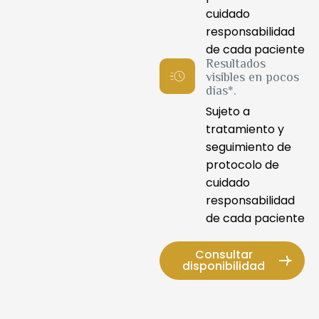
cuidado
responsabilidad
de cada paciente
Resultados
visibles en pocos
días*.
Sujeto a
Rosácea
Textura
Tecnología
y
y
tratamiento y
láser
enrojecimiento
poros
Acné
Manchas
de
seguimiento de
inflamatorio
(melasma)
vanguardia
BBL
protocolo de
Ultrapul
HEROic™
BBL
BBL
Tenemos
cuidado
CO2
Filtra
HEROic
HEROic
los
responsabilidad
suave
longitudes
+
+
mejores
de cada paciente
(modo
de
protocolo
cuidado
equipos
verano)
onda
antimicrobiano.
tópico
del
Parámet
Consultar
disponibilidad
peligrosas;
Reduce
Trata
mercado
ajustados
no
bacterias
hiperpigmentación
internacional
para
daña
y
sin
en
mínima