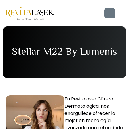
S
t
e
l
l
a
r
M
2
2
B
y
L
u
m
e
n
i
s
En Revitalaser Clínica
Dermatológica, nos
enorgullece ofrecer lo
mejor en tecnología
avanzada para el cuidado