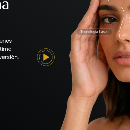
na
ienes
ltima
ersión.