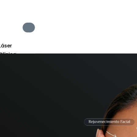
Láser
Clínica
Estética
 Cosméticos
 Médicas
tética