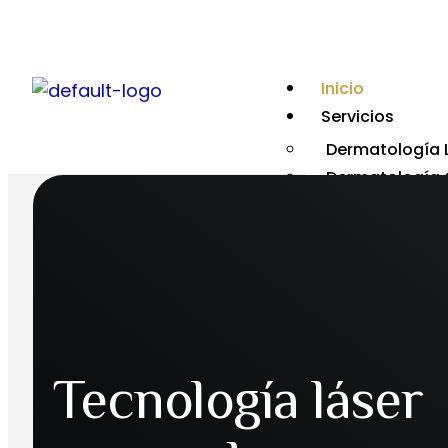
Inicio
Servicios
Dermatología 
Dermatología 
Dermatología 
Tratamientos
Especialidades
Ginecología Es
Oculoplastia
Equipo Médico
Tecnología láser
Tecnología
X