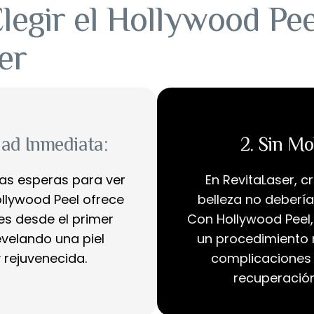
legir el Hollywood Pee
er
idad Inmediata:
2. Sin Mo
gas esperas para ver
En RevitaLaser, 
ollywood Peel ofrece
belleza no debería
es desde el primer
Con Hollywood Peel
velando una piel
un procedimiento n
 rejuvenecida.
complicaciones 
recuperación