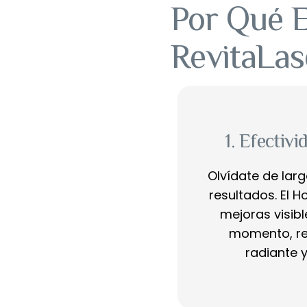
Por Qué E
RevitaLas
1. Efectiv
Olvídate de lar
resultados. El H
mejoras visibl
momento, re
radiante y