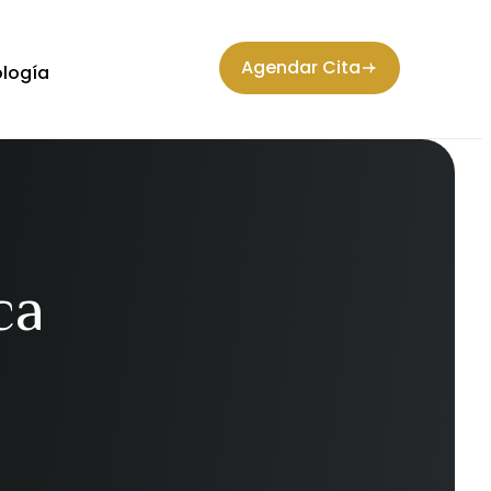
Agendar Cita
logía
ca