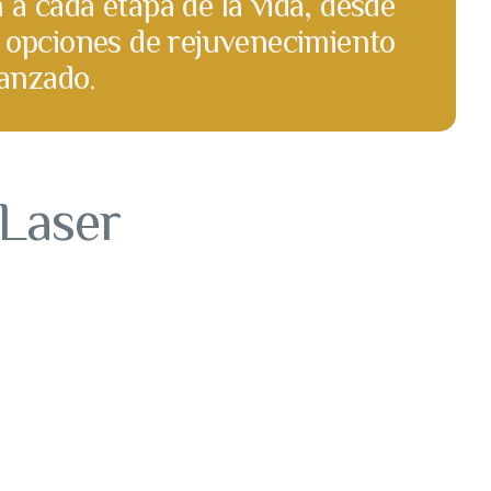
a cada etapa de la vida, desde
 opciones de rejuvenecimiento
vanzado.
aLaser