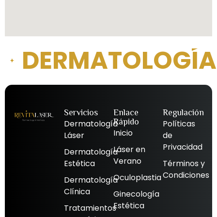
DERMATOLOGÍA 
Servicios
Enlace
Regulación
Rápido
Dermatología
Políticas
Inicio
Láser
de
Privacidad
Láser en
Dermatología
Verano
Estética
Términos y
Condiciones
Oculoplastia
Dermatología
Clínica
Ginecología
Estética
Tratamientos