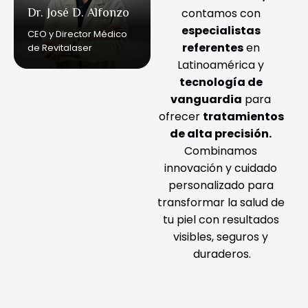
Dr. José D. Alfonzo
Dra. Mabel Suárez
contamos con 
Párraga
especialistas 
CEO y Director Médico
referentes
 en 
de Revitalaser
Cirujano oftalmólogo
Latinoamérica y 
tecnología de 
vanguardia
 para 
ofrecer 
tratamientos 
de alta precisión.
Combinamos 
innovación y cuidado 
personalizado para 
transformar la salud de 
tu piel con resultados 
visibles, seguros y 
duraderos.