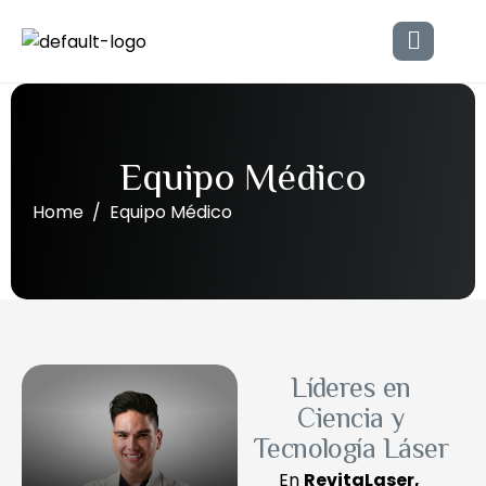
E
q
u
i
p
o
M
é
d
i
c
o
Home
Equipo Médico
Líderes en
Ciencia y
Tecnología Láser
En 
RevitaLaser
, 