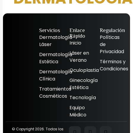
Servicios
Enlace
Regulación
Rápido
Dermatología
Políticas
Inicio
Láser
de
Privacidad
Láser en
Dermatología
Verano
Estética
Términos y
Condiciones
Oculoplastia
Dermatología
Clínica
Ginecología
Estética
Tratamientos
Cosméticos
Tecnología
Equipo
Médico
© Copyright 2026. Todos los