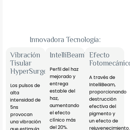
Innovadora Tecnología:
Vibración
IntelliBeam™
Efecto
Tisular
Fotomecánic
Perfil del haz
HyperSurge
mejorado y
A través de
entrega
IntelliBeam,
Los pulsos de
estable del
proporcionando
alta
haz,
destrucción
intensidad de
aumentando
efectiva del
5ns
el efecto
pigmento y
provocan
clínico más
un efecto de
una vibración
del 20%.
rejuvenecimiento.
que estimula