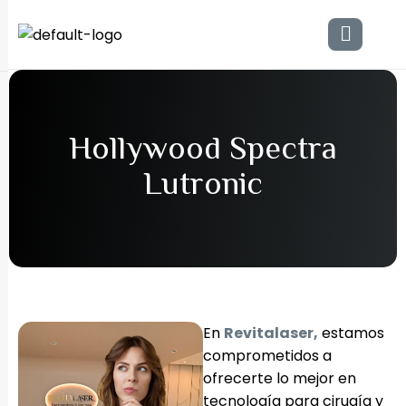
H
o
l
l
y
w
o
o
d
S
p
e
c
t
r
a
L
u
t
r
o
n
i
c
En
Revitalaser,
estamos
comprometidos a
ofrecerte lo mejor en
tecnología para cirugía y