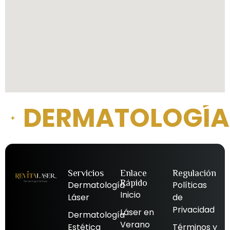
DERMATOLOGÍA 
Servicios
Enlace
Regulación
Rápido
Dermatología
Políticas
Inicio
Láser
de
Privacidad
Láser en
Dermatología
Verano
Estética
Términos y